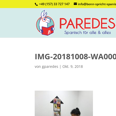
+49 (157) 33 727 147
info@bonn-spricht-spani
IMG-20181008-WA00
von
gparedes
|
Okt. 9, 2018