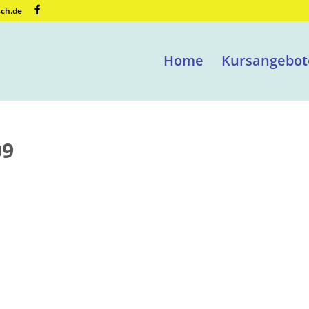
sch.de
Home
Kursangebot
09