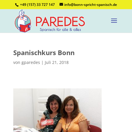
+49 (157) 33 727 147
info@bonn-spricht-spanisch.de
Spanischkurs Bonn
von
gparedes
|
Juli 21, 2018