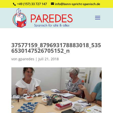
+49 (157) 33 727 147
info@bonn-spricht-spanisch.de
37577159_879693178883018_535
6530147526705152_n
von
gparedes
|
Juli 21, 2018