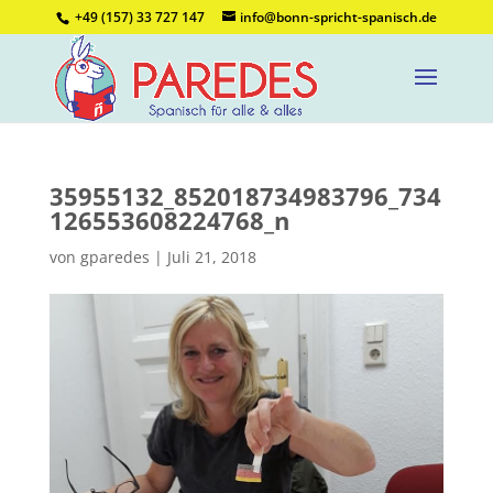
+49 (157) 33 727 147
info@bonn-spricht-spanisch.de
35955132_852018734983796_734
126553608224768_n
von
gparedes
|
Juli 21, 2018