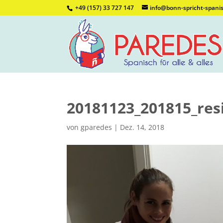
+49 (157) 33 727 147
info@bonn-spricht-spani
20181123_201815_res
von
gparedes
|
Dez. 14, 2018