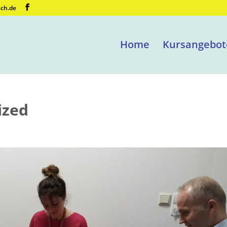
sch.de
Home
Kursangebot
ized