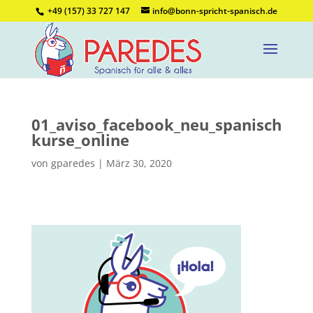
+49 (157) 33 727 147
info@bonn-spricht-spanisch.de
01_aviso_facebook_neu_spanisch
kurse_online
von
gparedes
|
März 30, 2020